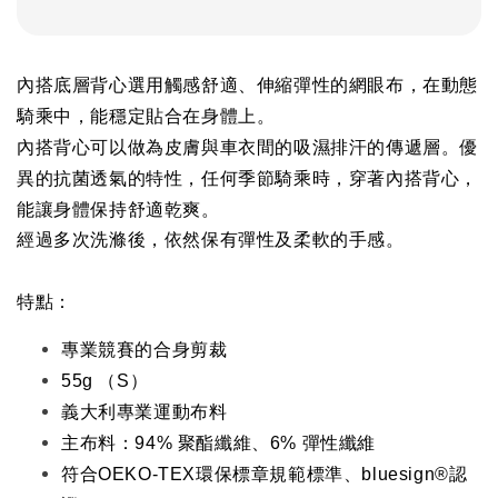
內搭底層背心選用觸感舒適、伸縮彈性的網眼布，在動態
騎乘中，能穩定貼合在身體上。
內搭背心可以做為皮膚與車衣間的吸濕排汗的傳遞層。優
異的抗菌透氣的特性，任何季節騎乘時，穿著內搭背心，
能讓身體保持舒適乾爽。
經過多次洗滌後，依然保有彈性及柔軟的手感。
特點：
專業競賽的合身剪裁
55g （S）
義大利專業運動布料
主布料：94% 聚酯纖維、6% 彈性纖維
符合OEKO-TEX環保標章規範標準、bluesign®認