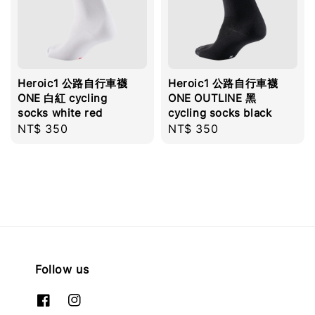
Heroic1 公路自行車襪
Heroic1 公路自行車襪
ONE 白紅 cycling
ONE OUTLINE 黑
socks white red
cycling socks black
Regular
NT$ 350
Regular
NT$ 350
price
price
Follow us