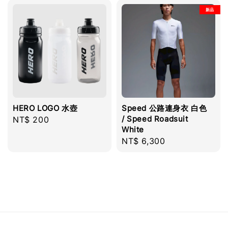
新品
HERO LOGO 水壺
Speed 公路連身衣 白色
/ Speed Roadsuit
Regular
NT$ 200
White
price
Regular
NT$ 6,300
price