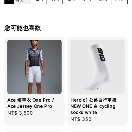
您可能也喜歡
Ace 短車衣 One Pro /
Heroic1 公路自行車襪
Ace Jersey One Pro
NEW ONE 白 cycling
socks white
Regular
NT$ 3,500
Regular
NT$ 350
price
price