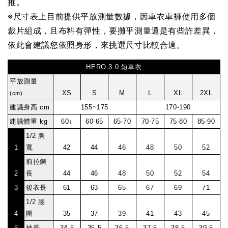
推。
※
尺寸表上目前提供平放測量數據，因車衣車褲使用多個
裁片組成，且布料有彈性，要攤平測量還是有些許差異，
依此會建議您依照身形，來挑選尺寸比較合適。
HERO 3.0 短車衣
平放測量
XS
S
M
L
XL
2XL
(cm)
建議身高 cm
155~175
170-190
建議體重 kg
60↓
60-65
65-70
70-75
75-80
85-90
1/2 胸
1
寬
42
44
46
48
50
52
前拉鍊
2
長
44
46
48
50
52
54
3
後衣長
61
63
65
67
69
71
1/2 腰
4
圍
35
37
39
41
43
45
5
袖長
34.5
35.5
36.5
37.5
38.5
39.5