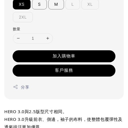
XS
S
M
L
XL
2XL
數量
加入購物車
客戶服務
分享
HERO 3.0與2.5版型尺寸相同。
HERO 3.0升級前衣、側邊，袖子的布料，使整體包覆彈性及
透氣排汗更加優異。