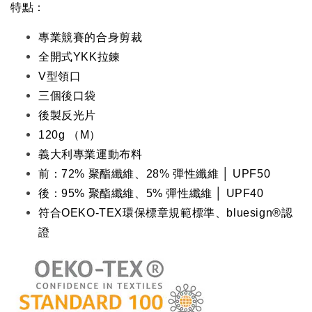
特點：
專業競賽的合身剪裁
全開式YKK拉鍊
V型領口
三個後口袋
後製反光片
120g （M）
義大利專業運動布料
前：72% 聚酯纖維、28% 彈性纖維
│ UPF50
後：95% 聚酯纖維、5% 彈性纖維 │ UPF40
符合OEKO-TEX環保標章規範標準、bluesign®認
證