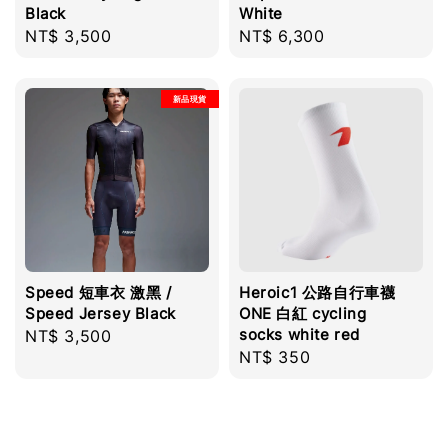
Black
White
Regular
NT$ 3,500
Regular
NT$ 6,300
price
price
新品現貨
Speed 短車衣 激黑 /
Heroic1 公路自行車襪
Speed Jersey Black
ONE 白紅 cycling
socks white red
Regular
NT$ 3,500
Regular
NT$ 350
price
price