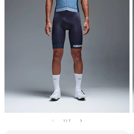
1
/
7