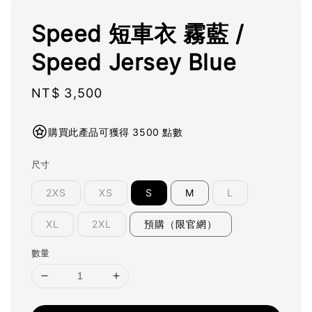
Speed 短車衣 霧藍 /
Speed Jersey Blue
Regular
NT$ 3,500
price
購買此產品可獲得 3500 點數
尺寸
2XS
XS
S
M
L
XL
2XL
預購（限官網）
數量