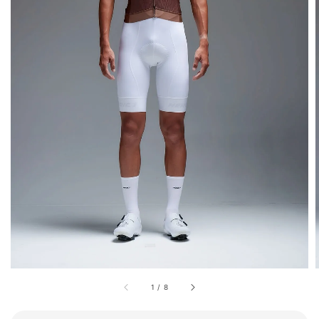
1
/
8