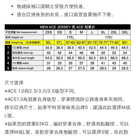
無縫線袖口讓騎士穿脫方便快速。
適合亞洲身形的衣長，後口袋置放重物不下垂。
尺寸選擇
※ACE 1.0與2.5/3.0/3.5版型不同。
※ACE1.0為競賽合身版型，穿著體感與公路連身車衣相同。
標示亞洲尺寸。如果平時穿著歐美品牌S，建議此款選擇M或
L號。
※如果您的體重63KG，偏好穿著合身，舒適有點皺摺，可以
選擇M或L號。喜歡穿著合身無皺摺，可以選擇S號，依此類