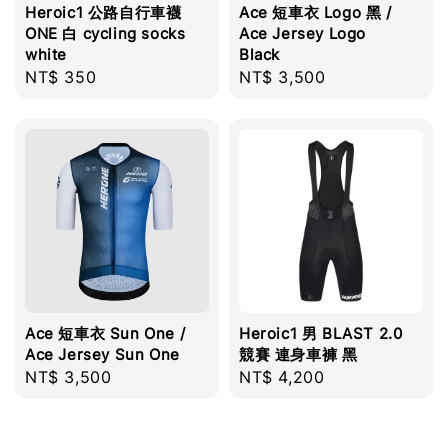
Heroic1 公路自行車襪
Ace 短車衣 Logo 黑 /
ONE 白 cycling socks
Ace Jersey Logo
white
Black
Regular
NT$ 350
Regular
NT$ 3,500
price
price
Ace 短車衣 Sun One /
Heroic1 男 BLAST 2.0
Ace Jersey Sun One
競賽 連身車褲 黑
Regular
NT$ 3,500
Regular
NT$ 4,200
price
price