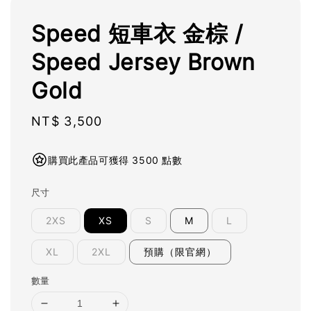
Speed 短車衣 金棕 /
Speed Jersey Brown
Gold
Regular
NT$ 3,500
price
購買此產品可獲得 3500 點數
尺寸
2XS
XS
S
M
L
XL
2XL
預購（限官網）
數量