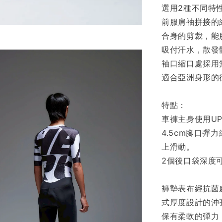
選用2種不同特
前服肩袖拼接的
合身的剪裁，能
吸付汗水，散發
袖口縮口處採用
適合亞洲身形的
特點：
車褲主身使用UP
4.5cm腳口
上滑動。
2個後口袋深度可放
褲墊表布經抗菌處
式厚度設計的沖
保有柔軟的彈力