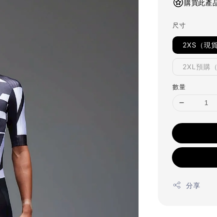
購買此產品
尺寸
2XS（現
2XL預購
數量
分享