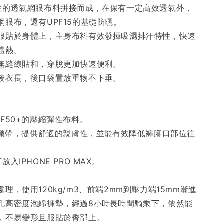
性的透氣網眼布料拼接而成，在保有一定高效透氣外，
網眼布，還有UPF15的基礎防曬。
服貼於身體上，主身布料有效發揮吸濕排汗特性，快速
體熱。
無縫線貼和，穿脫更加快速便利。
後衣長，後口袋置放重物不下垂。
F50+的壓縮彈性布料。
彈力織帶，提供舒適的親膚性，並能有效降低褲腳口部位往
入IPHONE PRO MAX。
理，使用120kg/m3、前端2mm到壓力端15mm漸進
孔高密度泡綿褲墊，經過8小時長時間騎乘下，依然能
，不易變形且服貼於臀部上。