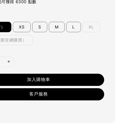
可獲得 6300 點數
貨）
XS
S
M
L
XL
（限官網購買）
加入購物車
客戶服務