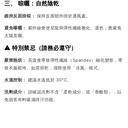
三、 晾曬：自然陰乾
維持反面掛晾：
保持反面朝外掛於通風處。
避免曝曬：
紫外線會使尼龍與彈性纖維脆化、退色，應避免
太陽直曬。
⚠️ 特別禁忌（請務必遵守）
嚴禁熱烘：
高溫會導致彈性纖維（Spandex）融化變形，導
致衣服鬆垮。如需烘乾，僅限使用「冷風」模式。
水溫控制：
建議水溫低於 30°C。
洗劑成分：
請確認洗劑不含「柔軟成分」或「香酚類」，以
免損害布料吸濕排汗功能。