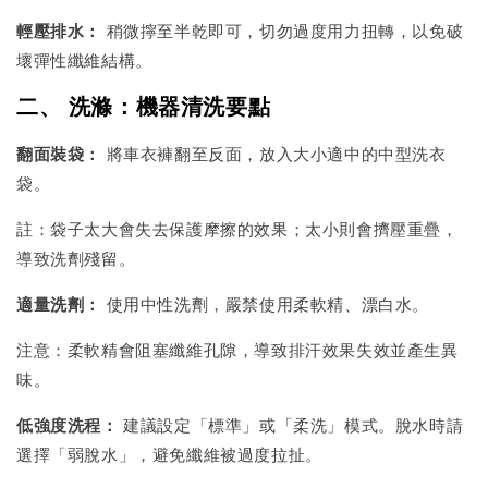
輕壓排水：
稍微擰至半乾即可，切勿過度用力扭轉，以免破
壞彈性纖維結構。
二、 洗滌：機器清洗要點
翻面裝袋：
將車衣褲翻至反面，放入大小適中的中型洗衣
袋。
註：袋子太大會失去保護摩擦的效果；太小則會擠壓重疊，
導致洗劑殘留。
適量洗劑：
使用中性洗劑，嚴禁使用柔軟精、漂白水。
注意：柔軟精會阻塞纖維孔隙，導致排汗效果失效並產生異
味。
低強度洗程：
建議設定「標準」或「柔洗」模式。脫水時請
選擇「弱脫水」，避免纖維被過度拉扯。