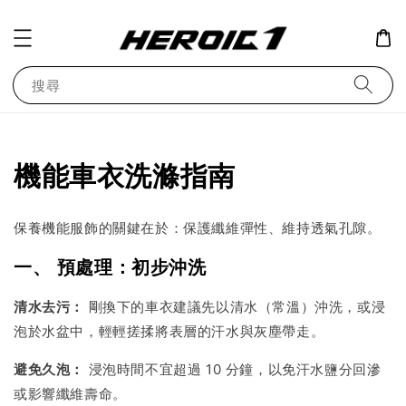
搜尋
機能車衣洗滌指南
保養機能服飾的關鍵在於：保護纖維彈性、維持透氣孔隙。
一、 預處理：初步沖洗
清水去污：
剛換下的車衣建議先以清水（常溫）沖洗，或浸
泡於水盆中，輕輕搓揉將表層的汗水與灰塵帶走。
避免久泡：
浸泡時間不宜超過 10 分鐘，以免汗水鹽分回滲
或影響纖維壽命。